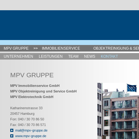
MPV GRUPPE
IMMOBILIENSERVICE
OBJEKTREINIGUNG & SE
UNTERNEHMEN
LEISTUNGEN
TEAM
NEWS
KONTAKT
MPV GRUPPE
MPV Immobilienservice GmbH
MPV Objektreinigung und Service GmbH
MPV Elektrotechnik GmbH
Katharinenstrasse 33
20457 Hamburg
Fon: 040 / 30 70 86 50
Fax: 040 / 30 70 86 571
mail@mpv-gruppe.de
www.mpv-gruppe.de