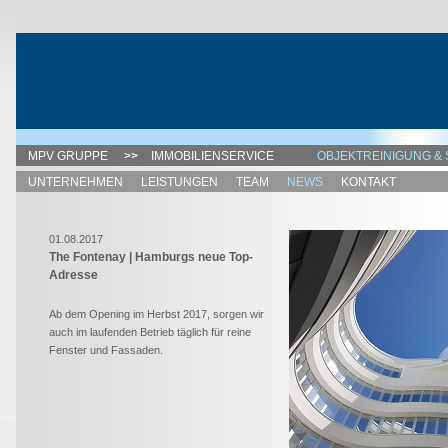
MPV GRUPPE
IMMOBILIENSERVICE
OBJEKTREINIGUNG & 
UNTERNEHMEN
LEISTUNGEN
TEAM
NEWS
KONTAKT
01.08.2017
The Fontenay | Hamburgs neue Top-
Adresse
Ab dem Opening im Herbst 2017, sorgen wir
auch im laufenden Betrieb täglich für reine
Fenster und Fassaden.